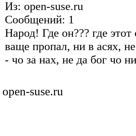
Из:
open-suse.ru
Сообщений:
1
Народ! Где он??? где этот
ваще пропал, ни в асях, не
- чо за нах, не да бог чо 
open-suse.ru