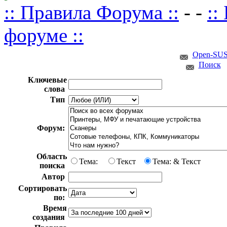
:: Правила Форума ::
- -
::
форуме ::
Open-SUS
Поиск
Ключевые
слова
Тип
Форум:
Область
Тема:
Текст
Тема: & Текст
поиска
Автор
Сортировать
по:
Время
создания