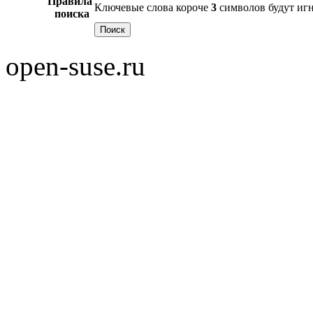
Правила
Ключевые слова короче
3
символов будут иг
поиска
open-suse.ru