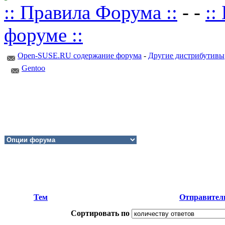
:: Правила Форума ::
- -
::
форуме ::
Open-SUSE.RU содержание форума
-
Другие дистрибутивы
Gentoo
Тем
Отправител
Сортировать по