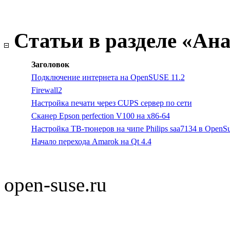
Статьи в разделе «Ан
Заголовок
Подключение интернета на OpenSUSE 11.2
Firewall2
Настройка печати через CUPS сервер по сети
Сканер Epson perfection V100 на x86-64
Настройка ТВ-тюнеров на чипе Philips saa7134 в OpenS
Начало перехода Amarok на Qt 4.4
open-suse.ru