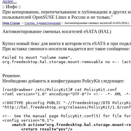
далее...
:: Инфо ::
При копировании, перепечатывании и публикациях в других ис
пользователей OpenSUSE Linux в России и не только."
Open Статьи
>
Система. Администрирование
> Автомонтирование сменных носителей eSATA (HAL)
Автомонтирование сменных носителей eSATA (HAL)
Купил новый бокс для винта в котором есть eSATA и при подк
При вставке сменного носителя выдается вот такое сообщение:
Failed to mount "volume name".
org.freedesktop.hal.storage.mount-removable no <-- (act
Решение.
Необходимо добавить в конфигурацию PolicyKit следующее:
[root@rawbeer /etc/PolicyKit]# cat PolicyKit.conf

<?xml version="1.0" encoding="UTF-8"?> <!-- -*- XML -*-
<!DOCTYPE pkconfig PUBLIC "-//freedesktop//DTD PolicyKi
"http://hal.freedesktop.org/releases/PolicyKit/1.0/conf
<!-- See the manual page PolicyKit.conf(5) for file for
<config version="0.1">

<match action="org.freedesktop.hal.storage.mount-re
        <return result="yes"/>
