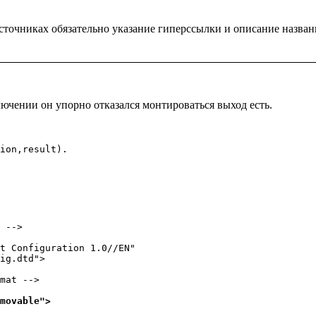
точниках обязательно указание гиперссылки и описание назван
лючении он упорно отказался монтироваться выход есть.
ion,result).
 -->

t Configuration 1.0//EN"

ig.dtd">

mat -->

movable">
