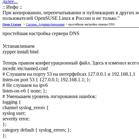
далее...
:: Инфо ::
При копировании, перепечатывании и публикациях в других ис
пользователей OpenSUSE Linux в России и не только."
Open Статьи
>
Система. Администрирование
> простейшая настройка сервера DNS
простейшая настройка сервера DNS
Устанавливаем
zypper install bind
Теперь правим конфигурационный файл. Здесь я изменил всего 
mcedit /etc/named.conf
# Слушаем на порту 53 на интерфейсах 127.0.0.1 и 192.168.1.1
listen-on port 53 { 127.0.0.1; 192.168.1.1; };
# Не слушаем на ipv6
listen-on-v6 { none; };
# Уменьшаем уровень логирования ошибок:
logging {
channel syslog_errors {
syslog user;
severity error;
};
category default { syslog_errors; };
};