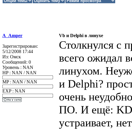
A_Amper
Vb и Delphi в линухе
Столкнулся с 
Зарегистрирован:
5/12/2008 17:44
всего ожидал в
Из:
Омск
Сообщений:
0
линухом. Неуж
Уровень : NAN
HP : NAN / NAN
и Delphi? прос
MP : NAN / NAN
EXP : NAN
очень неудобно
ПО. И ещё: KD
устраивает, не