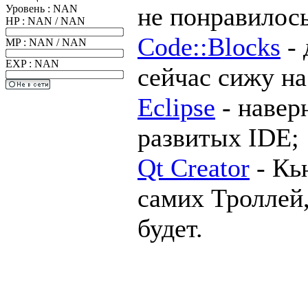
не понравилось
Уровень : NAN
HP : NAN / NAN
Code::Blocks
- 
MP : NAN / NAN
EXP : NAN
сейчас сижу на
Eclipse
- навер
развитых IDE;
Qt Creator
- Кь
самих Троллей,
будет.