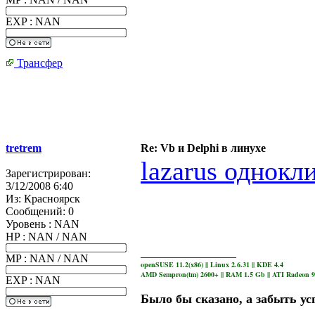
EXP : NAN
Трансфер
tretrem
Re: Vb и Delphi в линухе
lazarus однокл
Зарегистрирован:
3/12/2008 6:40
Из:
Красноярск
Сообщений:
0
Уровень : NAN
HP : NAN / NAN
_________________
MP : NAN / NAN
openSUSE 11.2(x86) || Linux 2.6.31 || KDE 4.4
AMD Sempron(tm) 2600+ || RAM 1.5 Gb || ATI Radeon 
EXP : NAN
Было бы сказано, а забыть ус