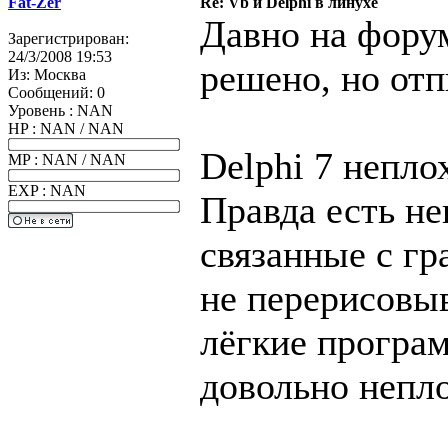
Fat-Zer
Re: Vb и Delphi в линухе
Давно на форум
Зарегистрирован:
24/3/2008 19:53
решено, но отп
Из:
Москва
Сообщений:
0
Уровень : NAN
HP : NAN / NAN
Delphi 7 непло
MP : NAN / NAN
EXP : NAN
Правда есть не
связанные с гр
не перерисовы
лёгкие програм
довольно непло