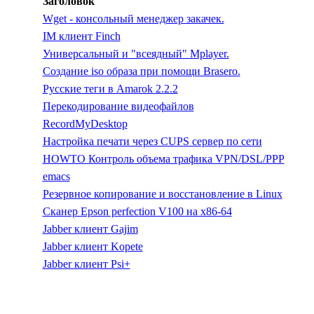
Заголовок
Wget - консольный менеджер закачек.
IM клиент Finch
Универсальный и "всеядный" Mplayer.
Создание iso образа при помощи Brasero.
Русские теги в Amarok 2.2.2
Перекодирование видеофайлов
RecordMyDesktop
Настройка печати через CUPS сервер по сети
HOWTO Контроль объема трафика VPN/DSL/PPP
emacs
Резервное копирование и восстановление в Linux
Сканер Epson perfection V100 на x86-64
Jabber клиент Gajim
Jabber клиент Kopete
Jabber клиент Psi+